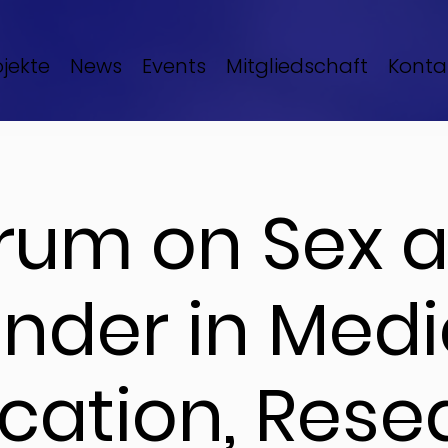
ojekte
News
Events
Mitgliedschaft
Konta
rum on Sex 
nder in Medi
cation, Rese