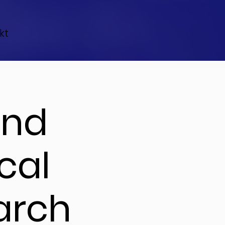
kt
and
cal
arch