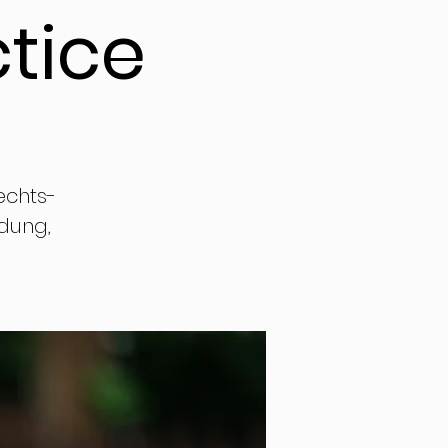
ctice
echts-
ldung,