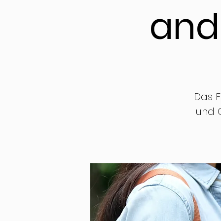
and 
Das F
und G