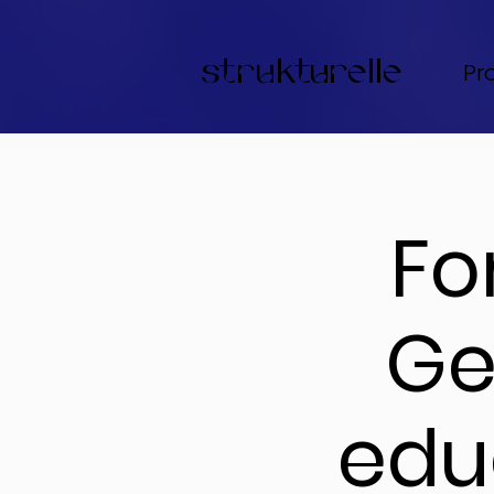
strukturelle
Pr
Fo
Ge
edu