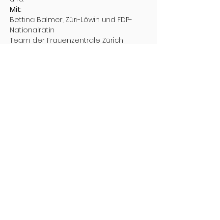
Mit:
Bettina Balmer, Züri-Löwin und FDP-
Nationalrätin

Team der Frauenzentrale Zürich
Diese Veranstaltung teilen
www.strukturelle.ch
strukturelle
info@strukturelle.ch
8000 Zürich